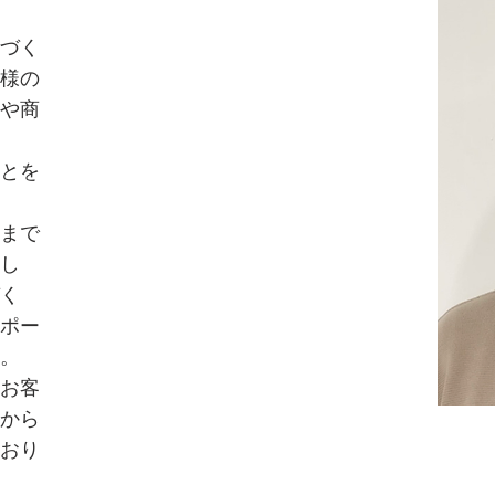
づく
様の
や商
とを
まで
し
く
ポー
。
お客
から
おり