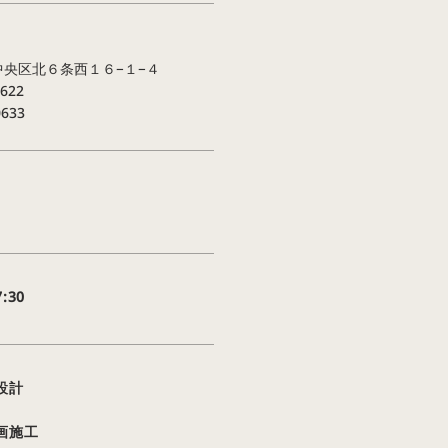
央区北６条西１６−１−４
0622
0633
:30
設計
画施工