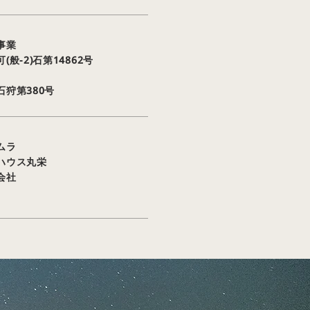
工事業
般-2)石第14862号
狩第380号
カムラ
ウハウス丸栄
社会社