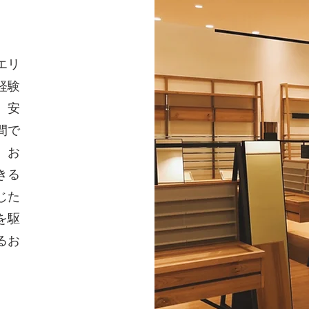
エリ
経験
。安
間で
、お
きる
じた
を駆
るお